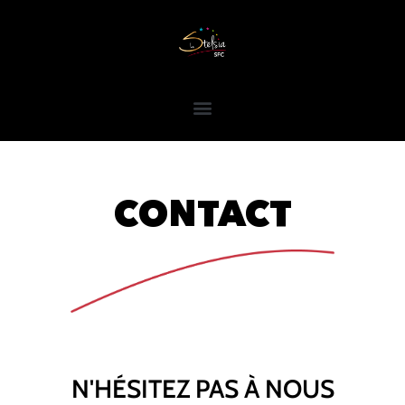
CONTACT
N'HÉSITEZ PAS À NOUS