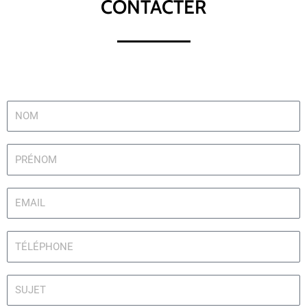
CONTACTER