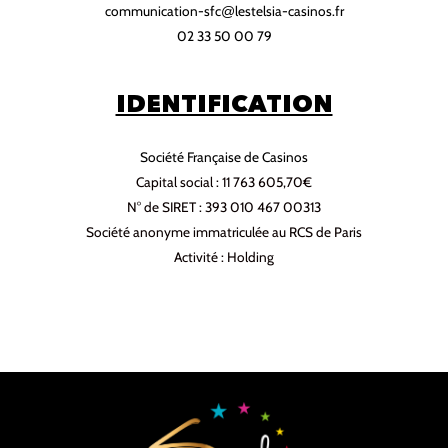
communication-sfc
lestelsia-casinos.fr
@
02 33 50 00 79
IDENTIFICATION
Société Française de Casinos
Capital social : 11 763 605,70€
N° de SIRET : 393 010 467 00313
Société anonyme immatriculée au RCS de Paris
Activité : Holding