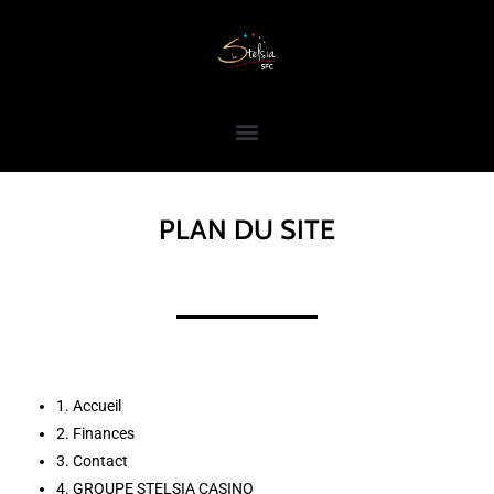
PLAN DU SITE
Pages
1. Accueil
2. Finances
3. Contact
4. GROUPE STELSIA CASINO